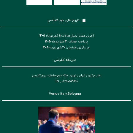
تاریخ های مهم کنفرانس
آخرین مهلت ارسال مقالات:
11
شهریورماه
1405
پرداخت خدمات:
12
شهریورماه
1405
روز برگزاری همایش:
20
شهریورماه
1405
دبیرخانه کنفرانس
دفتر مرکزی : ایران : تهران، فلکه دوم صادقیه، برج گلدیس
Tel : 02171053038
Venue:Italy,Bologna